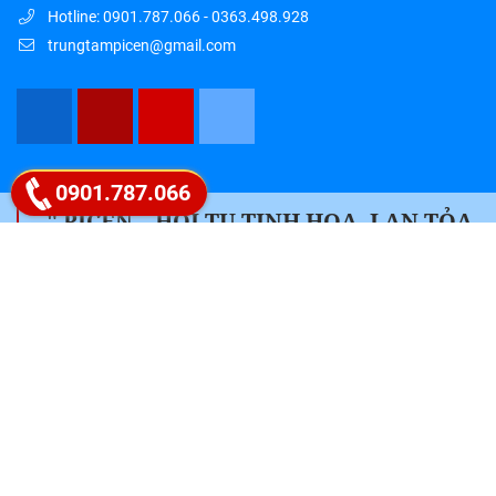
Hotline: 0901.787.066 - 0363.498.928
trungtampicen@gmail.com
Google map
0901.787.066
" PICEN – HỘI TỤ TINH HOA, LAN TỎA
TRI THỨC "
Liên hệ ngay 0901.787.066
Follow Fanpage