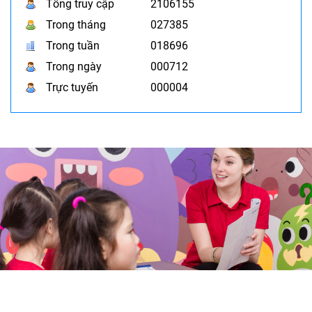
Tổng truy cập
2106155
Trong tháng
027385
Trong tuần
018696
Trong ngày
000712
Trực tuyến
000004