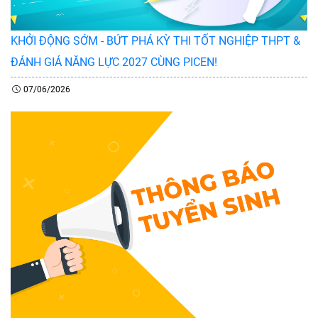
KHỞI ĐỘNG SỚM - BỨT PHÁ KỲ THI TỐT NGHIỆP THPT &
ĐÁNH GIÁ NĂNG LỰC 2027 CÙNG PICEN!
07/06/2026