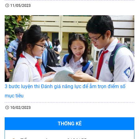
11/05/2023
3 bước luyện thi Đánh giá năng lực để ẵm trọn điểm số
mục tiêu
10/02/2023
THỐNG KÊ