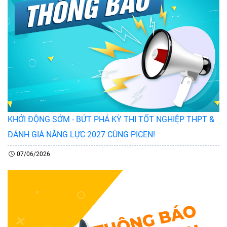
KHỞI ĐỘNG SỚM - BỨT PHÁ KỲ THI TỐT NGHIỆP THPT &
ĐÁNH GIÁ NĂNG LỰC 2027 CÙNG PICEN!
07/06/2026