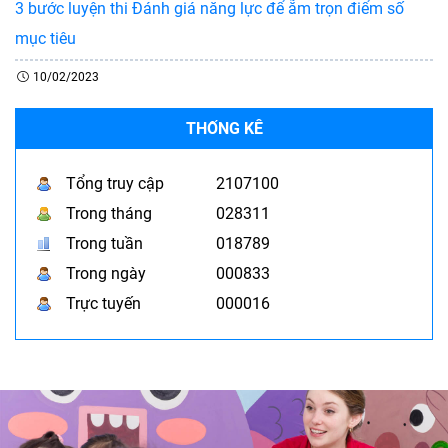
3 bước luyện thi Đánh giá năng lực để ẵm trọn điểm số
mục tiêu
10/02/2023
THỐNG KÊ
Tổng truy cập
2107100
Trong tháng
028311
Trong tuần
018789
Trong ngày
000833
Trực tuyến
000016