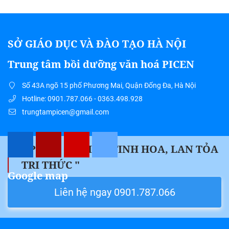
SỞ GIÁO DỤC VÀ ĐÀO TẠO HÀ NỘI
Trung tâm bồi dưỡng văn hoá PICEN
Số 43A ngõ 15 phố Phương Mai, Quận Đống Đa, Hà Nội
Hotline: 0901.787.066 - 0363.498.928
trungtampicen@gmail.com
" PICEN – HỘI TỤ TINH HOA, LAN TỎA
TRI THỨC "
Google map
Liên hệ ngay 0901.787.066