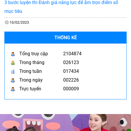
3 bước luyện thi Đánh giá năng lực để ẵm trọn điểm số
mục tiêu
10/02/2023
THỐNG KÊ
Tổng truy cập
2104874
Trong tháng
026123
Trong tuần
017434
Trong ngày
002226
Trực tuyến
000009