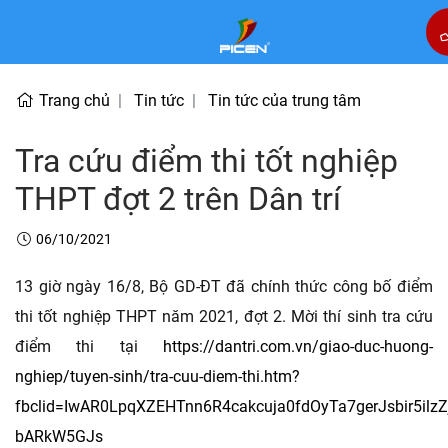
Trang chủ
Tin tức
Tin tức của trung tâm
Tra cứu điểm thi tốt nghiệp
THPT đợt 2 trên Dân trí
06/10/2021
13 giờ ngày 16/8, Bộ GD-ĐT đã chính thức công bố điểm
thi tốt nghiệp THPT năm 2021, đợt 2. Mời thí sinh tra cứu
điểm thi tại
https://dantri.com.vn/giao-duc-huong-
nghiep/tuyen-sinh/tra-cuu-diem-thi.htm?
fbclid=IwAR0LpqXZEHTnn6R4cakcuja0fdOyTa7gerJsbir5ilzZ
bARkW5GJs