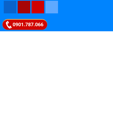
Google map
0901.787.066
" PICEN – HỘI TỤ TINH HOA, LAN TỎA
TRI THỨC "
Liên hệ ngay 0901.787.066
Follow Fanpage
Coyright 2018 Picen Center . All rights reserved.