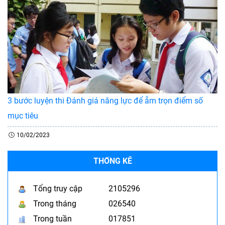
3 bước luyện thi Đánh giá năng lực để ẵm trọn điểm số
mục tiêu
10/02/2023
THỐNG KÊ
Tổng truy cập
2105296
Trong tháng
026540
Trong tuần
017851