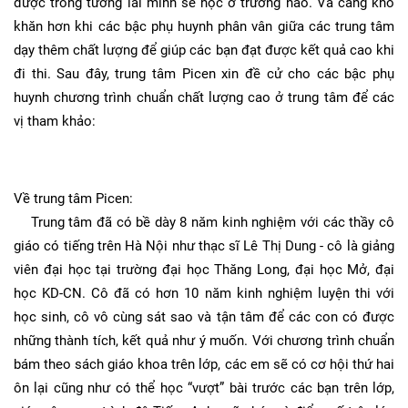
được trong tương lai mình sẽ học ở trường nào. Và càng khó
khăn hơn khi các bậc phụ huynh phân vân giữa các trung tâm
dạy thêm chất lượng để giúp các bạn đạt được kết quả cao khi
đi thi. Sau đây, trung tâm Picen xin đề cử cho các bậc phụ
huynh chương trình chuẩn chất lượng cao ở trung tâm để các
vị tham khảo:
Về trung tâm Picen:
Trung tâm đã có bề dày 8 năm kinh nghiệm với các thầy cô
giáo có tiếng trên Hà Nội như thạc sĩ Lê Thị Dung - cô là giảng
viên đại học tại trường đại học Thăng Long, đại học Mở, đại
học KD-CN. Cô đã có hơn 10 năm kinh nghiệm luyện thi với
học sinh, cô vô cùng sát sao và tận tâm để các con có được
những thành tích, kết quả như ý muốn. Với chương trình chuẩn
bám theo sách giáo khoa trên lớp, các em sẽ có cơ hội thứ hai
ôn lại cũng như có thể học “vượt” bài trước các bạn trên lớp,