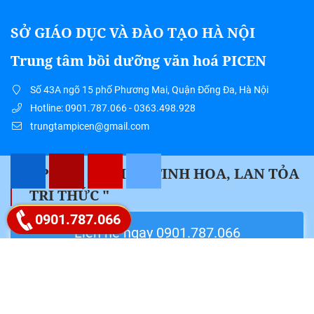
SỞ GIÁO DỤC VÀ ĐÀO TẠO HÀ NỘI
Trung tâm bồi dưỡng văn hoá PICEN
Số 43A ngõ 15 phố Phương Mai, Quận Đống Đa, Hà Nội
Hotline: 0901.787.066 - 0363.498.928
trungtampicen@gmail.com
" PICEN – HỘI TỤ TINH HOA, LAN TỎA
TRI THỨC "
Google map
0901.787.066
Liên hệ ngay 0901.787.066