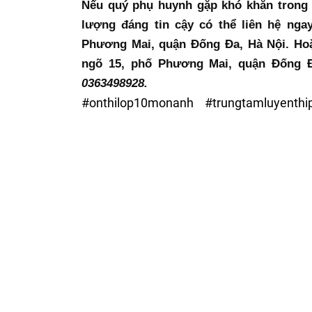
Nếu quý phụ huynh gặp khó khăn trong v
lượng đáng tin cậy có thể liên hệ ngay
Phương Mai, quận Đống Đa, Hà Nội. Hoặc
ngõ 15, phố Phương Mai, quận Đống Đ
0363498928.
#onthilop10monanh #trungtamluyenthi