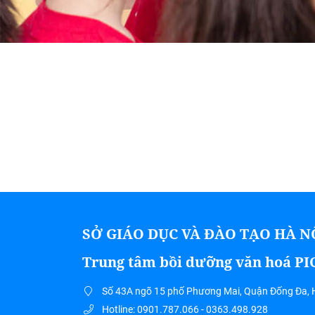
SỞ GIÁO DỤC VÀ ĐÀO TẠO HÀ N
Trung tâm bồi dưỡng văn hoá P
Số 43A ngõ 15 phố Phương Mai, Quận Đống Đa, 
Hotline: 0901.787.066 - 0363.498.928