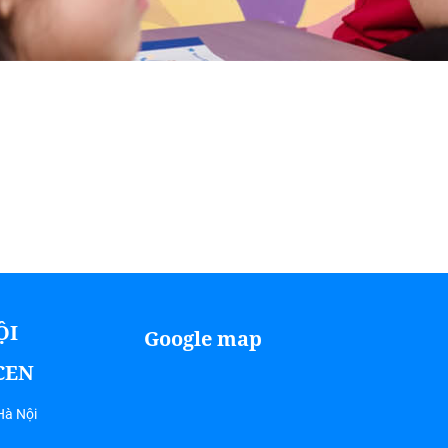
ỘI
Google map
ICEN
Hà Nội