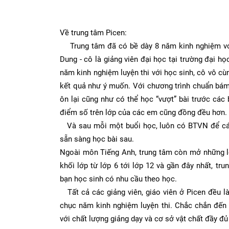
Về trung tâm Picen:
Trung tâm đã có bề dày 8 năm kinh nghiệm với 
Dung - cô là giảng viên đại học tại trường đại 
năm kinh nghiệm luyện thi với học sinh, cô vô cù
kết quả như ý muốn. Với chương trình chuẩn bám 
ôn lại cũng như có thể học “vượt” bài trước các 
điểm số trên lớp của các em cũng đồng đều hơn.
Và sau mỗi một buổi học, luôn có BTVN để các 
sẵn sàng học bài sau.
Ngoài môn Tiếng Anh, trung tâm còn mở những l
khối lớp từ lớp 6 tới lớp 12 và gần đây nhất, t
bạn học sinh có nhu cầu theo học.
Tất cả các giảng viên, giáo viên ở Picen đều l
chục năm kinh nghiệm luyện thi. Chắc chắn đến 
với chất lượng giảng dạy và cơ sở vật chất đầy đ