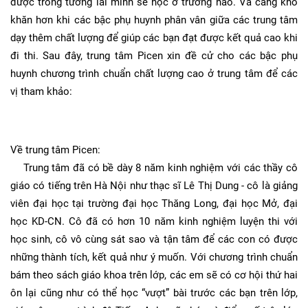
được trong tương lai mình sẽ học ở trường nào. Và càng khó
khăn hơn khi các bậc phụ huynh phân vân giữa các trung tâm
dạy thêm chất lượng để giúp các bạn đạt được kết quả cao khi
đi thi. Sau đây, trung tâm Picen xin đề cử cho các bậc phụ
huynh chương trình chuẩn chất lượng cao ở trung tâm để các
vị tham khảo:
Về trung tâm Picen:
Trung tâm đã có bề dày 8 năm kinh nghiệm với các thầy cô
giáo có tiếng trên Hà Nội như thạc sĩ Lê Thị Dung - cô là giảng
viên đại học tại trường đại học Thăng Long, đại học Mở, đại
học KD-CN. Cô đã có hơn 10 năm kinh nghiệm luyện thi với
học sinh, cô vô cùng sát sao và tận tâm để các con có được
những thành tích, kết quả như ý muốn. Với chương trình chuẩn
bám theo sách giáo khoa trên lớp, các em sẽ có cơ hội thứ hai
ôn lại cũng như có thể học “vượt” bài trước các bạn trên lớp,