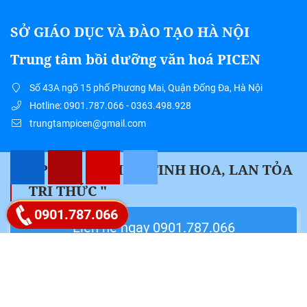
SỞ GIÁO DỤC VÀ ĐÀO TẠO HÀ NỘI
Trung tâm bồi dưỡng văn hoá PICEN
Số 43A ngõ 15 phố Phương Mai, Quận Đống Đa, Hà Nội
Hotline: 0901.787.066 - 0363.498.928
trungtampicen@gmail.com
" PICEN – HỘI TỤ TINH HOA, LAN TỎA
TRI THỨC "
Google map
0901.787.066
Liên hệ ngay 0901.787.066