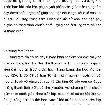
được trong tương lai mình sẽ học ở trường nào. Và càng khó
khăn hơn khi các bậc phụ huynh phân vân giữa các trung tâm
dạy thêm chất lượng để giúp các bạn đạt được kết quả cao khi
đi thi. Sau đây, trung tâm Picen xin đề cử cho các bậc phụ
huynh chương trình chuẩn chất lượng cao ở trung tâm để các
vị tham khảo:
Về trung tâm Picen:
Trung tâm đã có bề dày 8 năm kinh nghiệm với các thầy cô
giáo có tiếng trên Hà Nội như thạc sĩ Lê Thị Dung - cô là giảng
viên đại học tại trường đại học Thăng Long, đại học Mở, đại
học KD-CN. Cô đã có hơn 10 năm kinh nghiệm luyện thi với
học sinh, cô vô cùng sát sao và tận tâm để các con có được
những thành tích, kết quả như ý muốn. Với chương trình chuẩn
bám theo sách giáo khoa trên lớp, các em sẽ có cơ hội thứ hai
ôn lại cũng như có thể học “vượt” bài trước các bạn trên lớp,