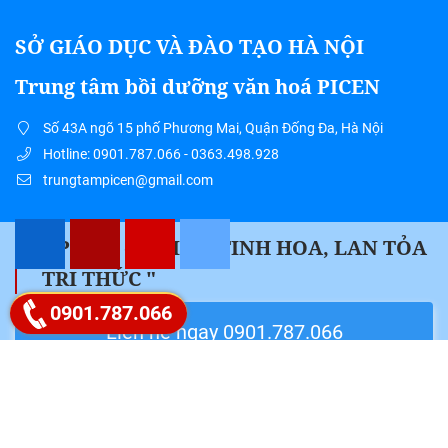
SỞ GIÁO DỤC VÀ ĐÀO TẠO HÀ NỘI
Trung tâm bồi dưỡng văn hoá PICEN
Số 43A ngõ 15 phố Phương Mai, Quận Đống Đa, Hà Nội
Hotline: 0901.787.066 - 0363.498.928
trungtampicen@gmail.com
" PICEN – HỘI TỤ TINH HOA, LAN TỎA
TRI THỨC "
Google map
0901.787.066
Liên hệ ngay 0901.787.066