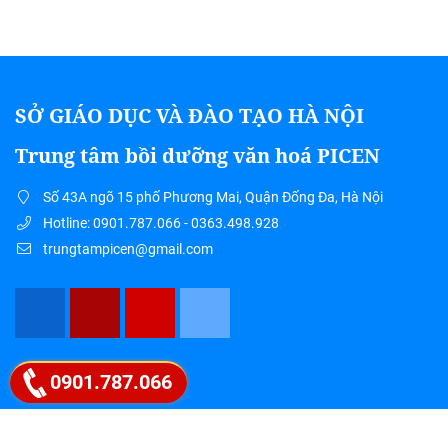
SỞ GIÁO DỤC VÀ ĐÀO TẠO HÀ NỘI
Trung tâm bồi dưỡng văn hoá PICEN
Số 43A ngõ 15 phố Phương Mai, Quận Đống Đa, Hà Nội
Hotline: 0901.787.066 - 0363.498.928
trungtampicen@gmail.com
Google map
0901.787.066