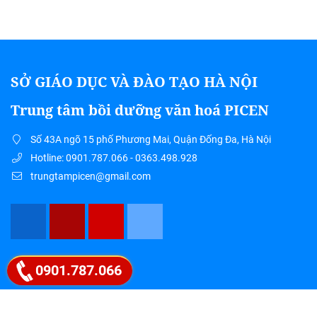
SỞ GIÁO DỤC VÀ ĐÀO TẠO HÀ NỘI
Trung tâm bồi dưỡng văn hoá PICEN
Số 43A ngõ 15 phố Phương Mai, Quận Đống Đa, Hà Nội
Hotline: 0901.787.066 - 0363.498.928
trungtampicen@gmail.com
Google map
0901.787.066