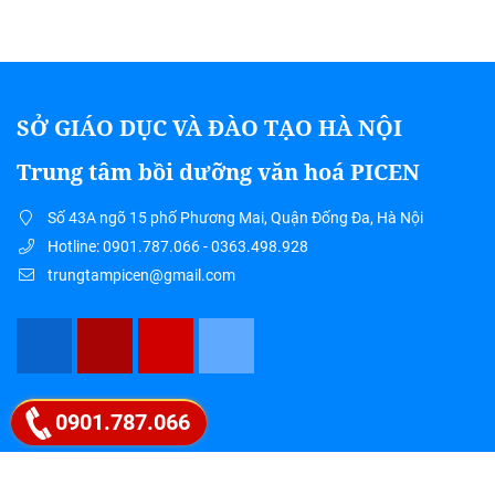
SỞ GIÁO DỤC VÀ ĐÀO TẠO HÀ NỘI
Trung tâm bồi dưỡng văn hoá PICEN
Số 43A ngõ 15 phố Phương Mai, Quận Đống Đa, Hà Nội
Hotline: 0901.787.066 - 0363.498.928
trungtampicen@gmail.com
Google map
0901.787.066