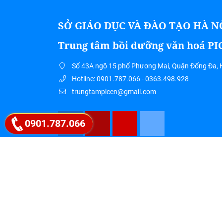
SỞ GIÁO DỤC VÀ ĐÀO TẠO HÀ N
Trung tâm bồi dưỡng văn hoá P
Số 43A ngõ 15 phố Phương Mai, Quận Đống Đa, 
Hotline: 0901.787.066 - 0363.498.928
trungtampicen@gmail.com
0901.787.066