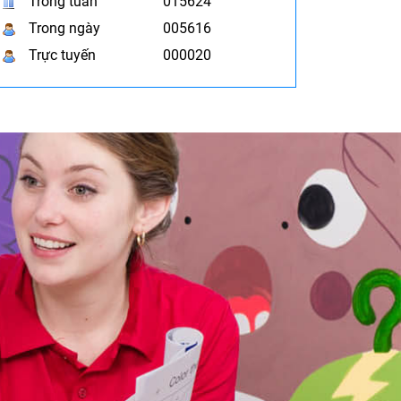
Trong tuần
015624
Trong ngày
005616
Trực tuyến
000020