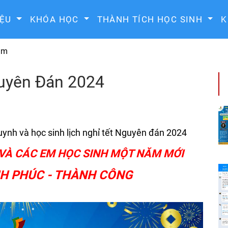
IỆU
KHÓA HỌC
THÀNH TÍCH HỌC SINH
K
tâm
guyên Đán 2024
huynh và học sinh lịch nghỉ tết Nguyên đán 2024
VÀ CÁC EM HỌC SINH MỘT NĂM MỚI
H PHÚC - THÀNH CÔNG