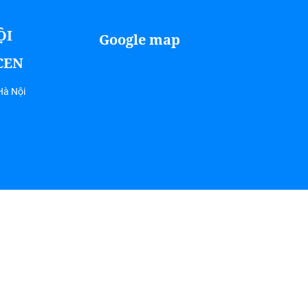
ỘI
Google map
ICEN
Hà Nội
Coyright 2018 Picen Center . All rights reserved.