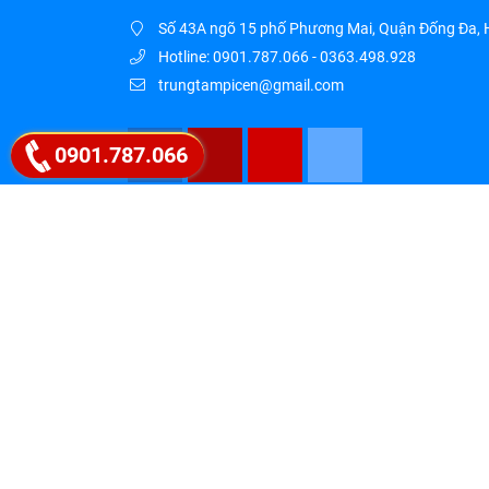
Số 43A ngõ 15 phố Phương Mai, Quận Đống Đa, 
Hotline: 0901.787.066 - 0363.498.928
trungtampicen@gmail.com
0901.787.066