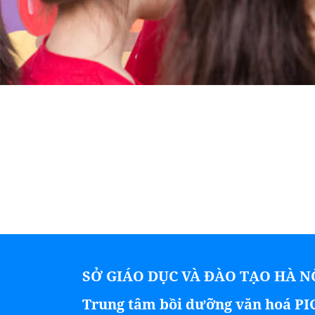
SỞ GIÁO DỤC VÀ ĐÀO TẠO HÀ N
Trung tâm bồi dưỡng văn hoá P