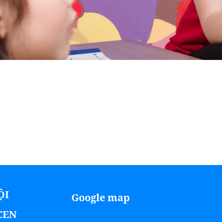
ỘI
Google map
ICEN