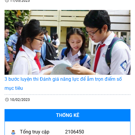
11/05/2023
3 bước luyện thi Đánh giá năng lực để ẵm trọn điểm số
mục tiêu
10/02/2023
THỐNG KÊ
Tổng truy cập
2106450