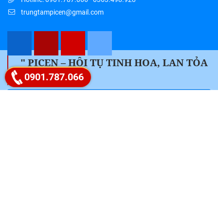
trungtampicen@gmail.com
" PICEN – HỘI TỤ TINH HOA, LAN TỎA
Google map
TRI THỨC "
0901.787.066
Liên hệ ngay 0901.787.066
Follow Fanpage