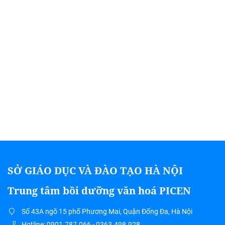
SỞ GIÁO DỤC VÀ ĐÀO TẠO HÀ NỘI
Trung tâm bồi dưỡng văn hoá PICEN
Số 43A ngõ 15 phố Phương Mai, Quận Đống Đa, Hà Nội
Hotline: 0901.787.066 - 0363.498.928