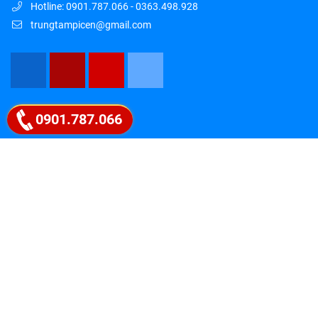
Hotline: 0901.787.066 - 0363.498.928
trungtampicen@gmail.com
Google map
0901.787.066
" PICEN – HỘI TỤ TINH HOA, LAN TỎA
TRI THỨC "
Liên hệ ngay 0901.787.066
Follow Fanpage