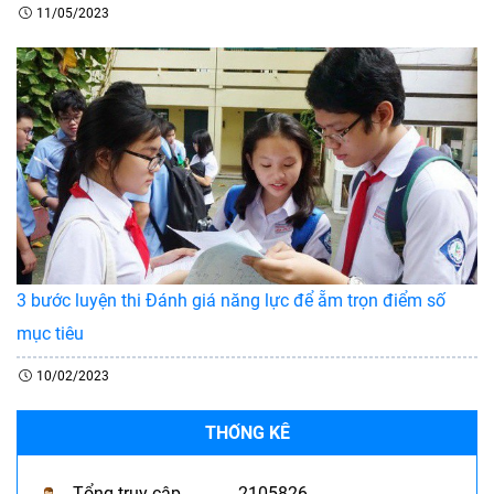
11/05/2023
3 bước luyện thi Đánh giá năng lực để ẵm trọn điểm số
mục tiêu
10/02/2023
THỐNG KÊ
Tổng truy cập
2105826