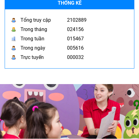
THỐNG KÊ
Tổng truy cập
2102889
Trong tháng
024156
Trong tuần
015467
Trong ngày
005616
Trực tuyến
000032