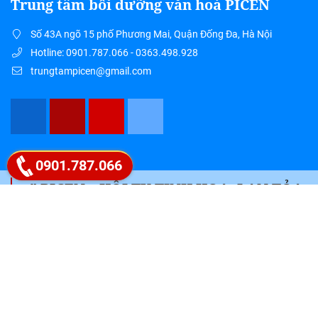
Trung tâm bồi dưỡng văn hoá PICEN
Số 43A ngõ 15 phố Phương Mai, Quận Đống Đa, Hà Nội
Hotline: 0901.787.066 - 0363.498.928
trungtampicen@gmail.com
Google map
0901.787.066
" PICEN – HỘI TỤ TINH HOA, LAN TỎA
TRI THỨC "
Liên hệ ngay 0901.787.066