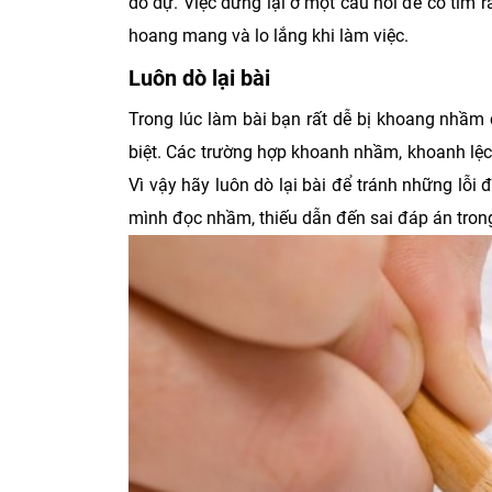
do dự. Việc dừng lại ở một câu hỏi để cố tìm 
hoang mang và lo lắng khi làm việc.
Luôn dò lại bài
Trong lúc làm bài bạn rất dễ bị khoang nhầm câ
biệt. Các trường hợp khoanh nhầm, khoanh lệc
Vì vậy hãy luôn dò lại bài để tránh những lỗi
mình đọc nhầm, thiếu dẫn đến sai đáp án trong