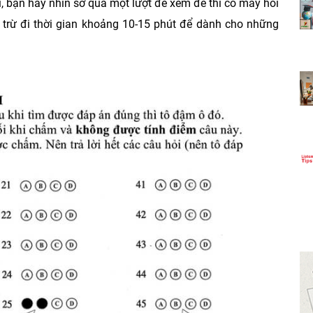
i, bạn hãy nhìn sơ qua một lượt để xem đề thi có mấy hỏi
ãy trừ đi thời gian khoảng 10-15 phút để dành cho những