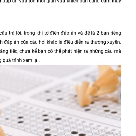
ra đáp án vừa tốn thời gian vừa khiến bạn càng cảm thấy
u trả lời, trong khi tờ điền đáp án và đề là 2 bản riêng
h đáp án của câu hỏi khác là điều diễn ra thường xuyên.
 đáng tiếc, chưa kể bạn có thể phát hiện ra những câu mà
 quá trình xem lại.