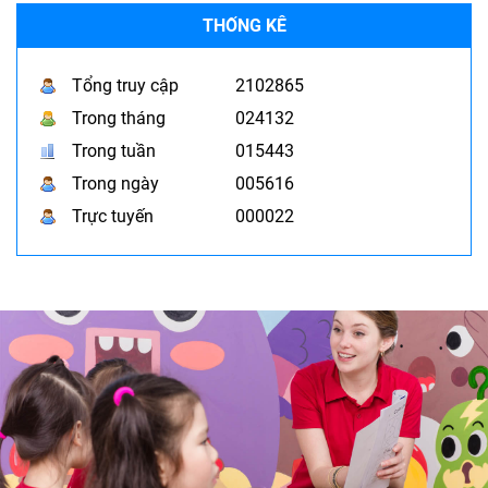
THỐNG KÊ
Tổng truy cập
2102865
Trong tháng
024132
Trong tuần
015443
Trong ngày
005616
Trực tuyến
000022