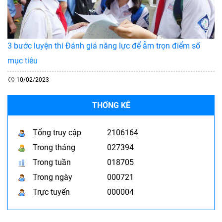
3 bước luyện thi Đánh giá năng lực để ẵm trọn điểm số
mục tiêu
10/02/2023
THỐNG KÊ
Tổng truy cập
2106164
Trong tháng
027394
Trong tuần
018705
Trong ngày
000721
Trực tuyến
000004