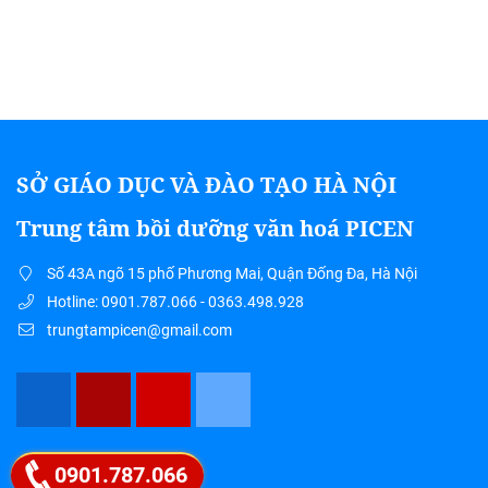
SỞ GIÁO DỤC VÀ ĐÀO TẠO HÀ NỘI
Trung tâm bồi dưỡng văn hoá PICEN
Số 43A ngõ 15 phố Phương Mai, Quận Đống Đa, Hà Nội
Hotline: 0901.787.066 - 0363.498.928
trungtampicen@gmail.com
Google map
0901.787.066