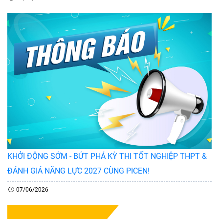
KHỞI ĐỘNG SỚM - BỨT PHÁ KỲ THI TỐT NGHIỆP THPT &
ĐÁNH GIÁ NĂNG LỰC 2027 CÙNG PICEN!
07/06/2026