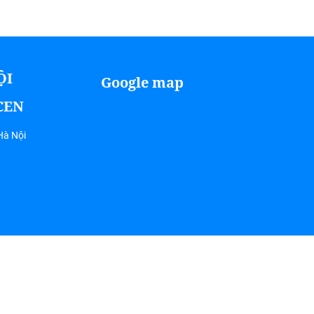
ỘI
Google map
ICEN
Hà Nội
Coyright 2018 Picen Center . All rights reserved.