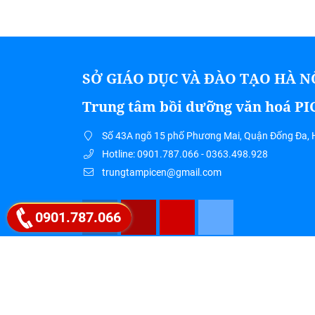
SỞ GIÁO DỤC VÀ ĐÀO TẠO HÀ N
Trung tâm bồi dưỡng văn hoá P
Số 43A ngõ 15 phố Phương Mai, Quận Đống Đa, 
Hotline: 0901.787.066 - 0363.498.928
trungtampicen@gmail.com
0901.787.066