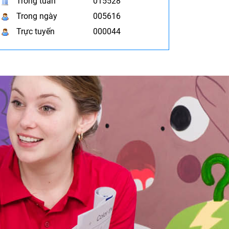
Trong tuần
015528
Trong ngày
005616
Trực tuyến
000044