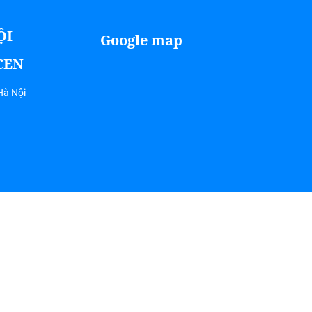
ỘI
Google map
ICEN
Hà Nội
Coyright 2018 Picen Center . All rights reserved.