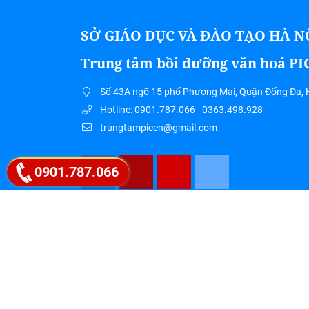
SỞ GIÁO DỤC VÀ ĐÀO TẠO HÀ N
Trung tâm bồi dưỡng văn hoá P
Số 43A ngõ 15 phố Phương Mai, Quận Đống Đa, 
Hotline: 0901.787.066 - 0363.498.928
trungtampicen@gmail.com
0901.787.066