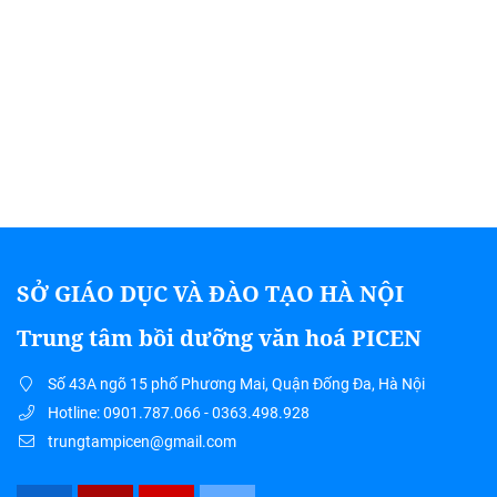
SỞ GIÁO DỤC VÀ ĐÀO TẠO HÀ NỘI
Trung tâm bồi dưỡng văn hoá PICEN
Số 43A ngõ 15 phố Phương Mai, Quận Đống Đa, Hà Nội
Hotline: 0901.787.066 - 0363.498.928
trungtampicen@gmail.com