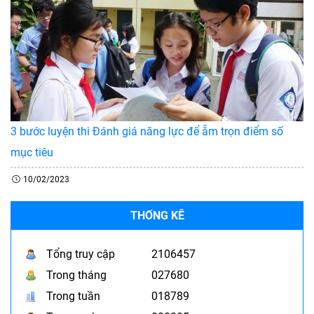
3 bước luyện thi Đánh giá năng lực để ẵm trọn điểm số
mục tiêu
10/02/2023
THỐNG KÊ
Tổng truy cập
2106457
Trong tháng
027680
Trong tuần
018789