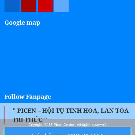
Google map
Follow Fanpage
" PICEN – HỘI TỤ TINH HOA, LAN TỎA
TRI THỨC "
Coyright 2018 Picen Center . All rights reserved.