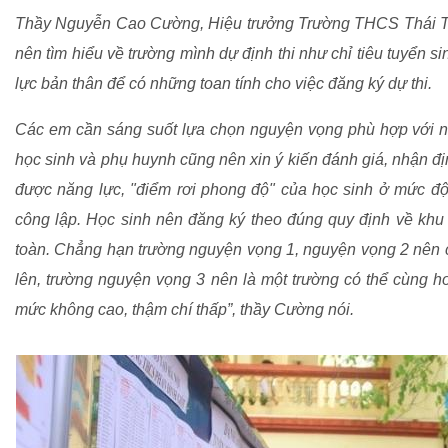
Thầy Nguyễn Cao Cường, Hiệu trưởng Trường THCS Thái Thị
nên tìm hiểu về trường mình dự định thi như chỉ tiêu tuyển s
lực bản thân để có những toan tính cho việc đăng ký dự thi.
Các em cần sáng suốt lựa chọn nguyện vọng phù hợp với nă
học sinh và phụ huynh cũng nên xin ý kiến đánh giá, nhận đị
được năng lực, "điểm rơi phong độ" của học sinh ở mức đ
công lập. Học sinh nên đăng ký theo đúng quy định về kh
toàn. Chẳng hạn trường nguyện vọng 1, nguyện vọng 2 nên c
lên, trường nguyện vọng 3 nên là một trường có thể cùng
mức không cao, thậm chí thấp”, thầy Cường nói.