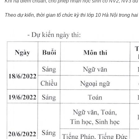
Khi hạ điểm chuẩn, cho phép nhận học sinh có NV2, NV3 đủ đ
Theo dự kiến, thời gian tổ chức kỳ thi lớp 10 Hà Nội trong ha