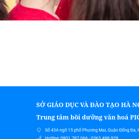
SỞ GIÁO DỤC VÀ ĐÀO TẠO HÀ N
Trung tâm bồi dưỡng văn hoá P
Số 43A ngõ 15 phố Phương Mai, Quận Đống Đa, 
Hotline: 0901.787.066 - 0363.498.928