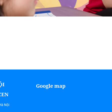
ỘI
Google map
ICEN
Hà Nội