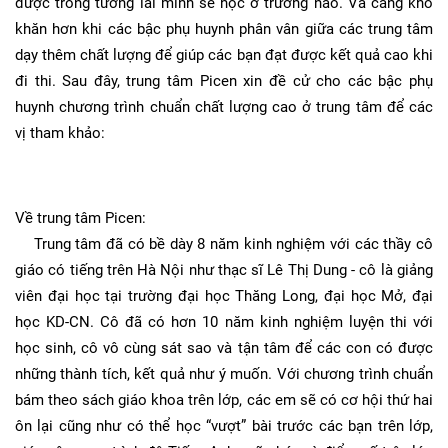
được trong tương lai mình sẽ học ở trường nào. Và càng khó
khăn hơn khi các bậc phụ huynh phân vân giữa các trung tâm
dạy thêm chất lượng để giúp các bạn đạt được kết quả cao khi
đi thi. Sau đây, trung tâm Picen xin đề cử cho các bậc phụ
huynh chương trình chuẩn chất lượng cao ở trung tâm để các
vị tham khảo:
Về trung tâm Picen:
Trung tâm đã có bề dày 8 năm kinh nghiệm với các thầy cô
giáo có tiếng trên Hà Nội như thạc sĩ Lê Thị Dung - cô là giảng
viên đại học tại trường đại học Thăng Long, đại học Mở, đại
học KD-CN. Cô đã có hơn 10 năm kinh nghiệm luyện thi với
học sinh, cô vô cùng sát sao và tận tâm để các con có được
những thành tích, kết quả như ý muốn. Với chương trình chuẩn
bám theo sách giáo khoa trên lớp, các em sẽ có cơ hội thứ hai
ôn lại cũng như có thể học “vượt” bài trước các bạn trên lớp,