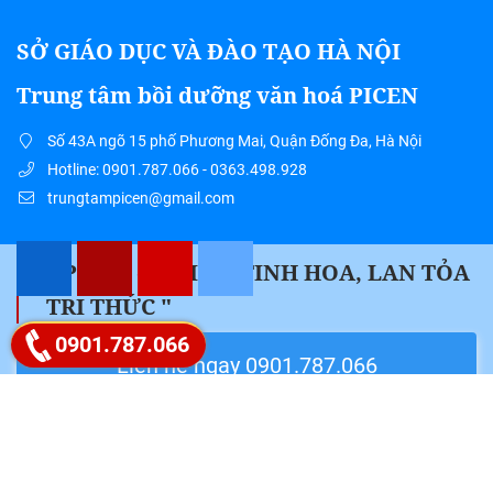
SỞ GIÁO DỤC VÀ ĐÀO TẠO HÀ NỘI
Trung tâm bồi dưỡng văn hoá PICEN
Số 43A ngõ 15 phố Phương Mai, Quận Đống Đa, Hà Nội
Hotline: 0901.787.066 - 0363.498.928
trungtampicen@gmail.com
" PICEN – HỘI TỤ TINH HOA, LAN TỎA
TRI THỨC "
Google map
0901.787.066
Liên hệ ngay 0901.787.066