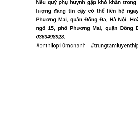
Nếu quý phụ huynh gặp khó khăn trong v
lượng đáng tin cậy có thể liên hệ ngay
Phương Mai, quận Đống Đa, Hà Nội. Hoặc
ngõ 15, phố Phương Mai, quận Đống Đ
0363498928.
#onthilop10monanh #trungtamluyenthi