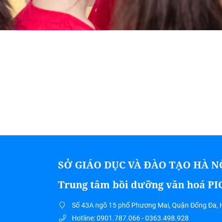
SỞ GIÁO DỤC VÀ ĐÀO TẠO HÀ N
Trung tâm bồi dưỡng văn hoá P
Số 43A ngõ 15 phố Phương Mai, Quận Đống Đa, 
Hotline: 0901.787.066 - 0363.498.928