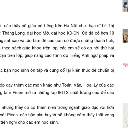
các thầy cô giáo có tiếng trên Hà Nội như thạc sĩ Lê Thị
học Thăng Long, đại học Mở, đại học KD-CN. Cô đã có hơn 10
ng sát sao và tận tâm để các con có được những thành tích,
theo sách giáo khoa trên lớp, các em sẽ có cơ hội thứ hai
bạn trên lớp, giúp nâng cao trình độ Tiếng Anh ngữ pháp và
bạn học sinh ôn tập và củng cố lại kiến thức để chuẩn bị
ớp dạy thêm các môn khác như Toán, Văn, Hóa, Lý của các
rung tâm Picen mở ra những lớp IELTS chất lượng cao để các
à những thầy cô có thâm niên trong ngành giáo dục với hơn
với Picen, các bậc phụ huynh sẽ không cảm thấy thất vọng
ủ tiện nghi cho các em học sinh.