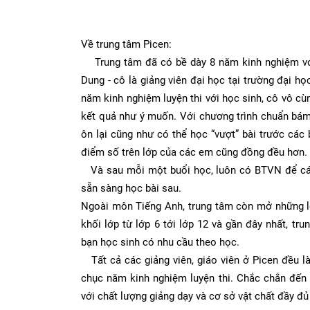
Về trung tâm Picen:
Trung tâm đã có bề dày 8 năm kinh nghiệm với 
Dung - cô là giảng viên đại học tại trường đại 
năm kinh nghiệm luyện thi với học sinh, cô vô cù
kết quả như ý muốn. Với chương trình chuẩn bám 
ôn lại cũng như có thể học “vượt” bài trước các 
điểm số trên lớp của các em cũng đồng đều hơn.
Và sau mỗi một buổi học, luôn có BTVN để các 
sẵn sàng học bài sau.
Ngoài môn Tiếng Anh, trung tâm còn mở những l
khối lớp từ lớp 6 tới lớp 12 và gần đây nhất, t
bạn học sinh có nhu cầu theo học.
Tất cả các giảng viên, giáo viên ở Picen đều l
chục năm kinh nghiệm luyện thi. Chắc chắn đến 
với chất lượng giảng dạy và cơ sở vật chất đầy đ