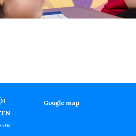
ỘI
Google map
ICEN
Hà Nội