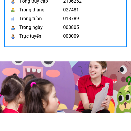
Tổng truy cập
2106252
Trong tháng
027481
Trong tuần
018789
Trong ngày
000805
Trực tuyến
000009