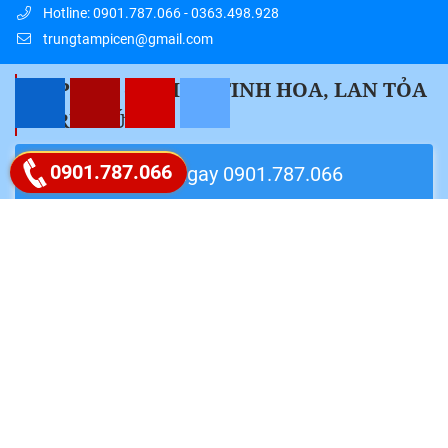
Hotline: 0901.787.066 - 0363.498.928
trungtampicen@gmail.com
" PICEN – HỘI TỤ TINH HOA, LAN TỎA
TRI THỨC "
Google map
0901.787.066
Liên hệ ngay 0901.787.066
Follow Fanpage