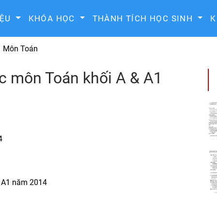
IỆU
KHÓA HỌC
THÀNH TÍCH HỌC SINH
K
Môn Toán
ọc môn Toán khối A & A1
4