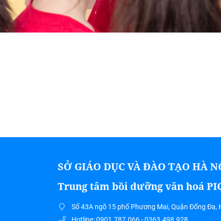
SỞ GIÁO DỤC VÀ ĐÀO TẠO HÀ N
Trung tâm bồi dưỡng văn hoá P
Số 43A ngõ 15 phố Phương Mai, Quận Đống Đa, 
Hotline: 0901.787.066 - 0363.498.928