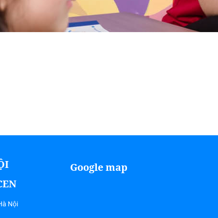
ỘI
Google map
ICEN
Hà Nội