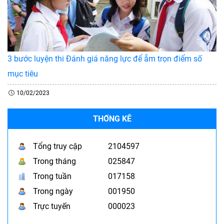
3 bước luyện thi Đánh giá năng lực để ẵm trọn điểm số
mục tiêu
10/02/2023
THỐNG KÊ
Tổng truy cập
2104597
Trong tháng
025847
Trong tuần
017158
Trong ngày
001950
Trực tuyến
000023