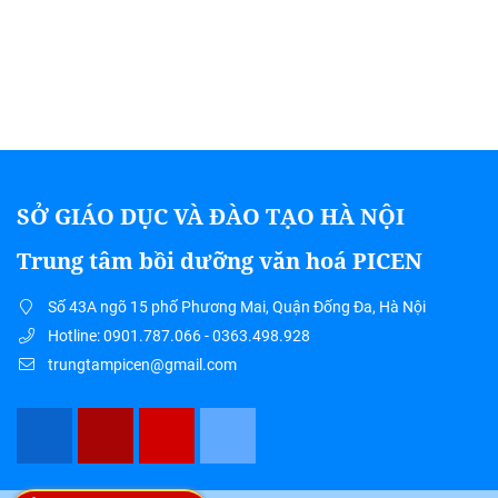
SỞ GIÁO DỤC VÀ ĐÀO TẠO HÀ NỘI
Trung tâm bồi dưỡng văn hoá PICEN
Số 43A ngõ 15 phố Phương Mai, Quận Đống Đa, Hà Nội
Hotline: 0901.787.066 - 0363.498.928
trungtampicen@gmail.com