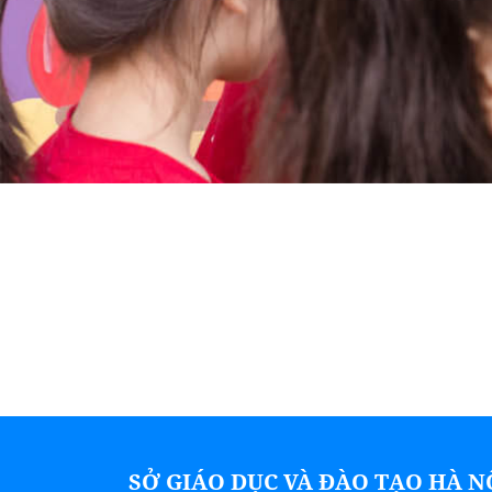
SỞ GIÁO DỤC VÀ ĐÀO TẠO HÀ N