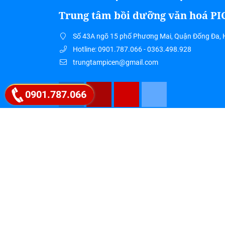
Trung tâm bồi dưỡng văn hoá P
Số 43A ngõ 15 phố Phương Mai, Quận Đống Đa, 
Hotline: 0901.787.066 - 0363.498.928
trungtampicen@gmail.com
0901.787.066