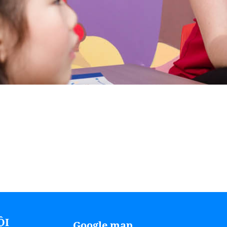
ỘI
Google map