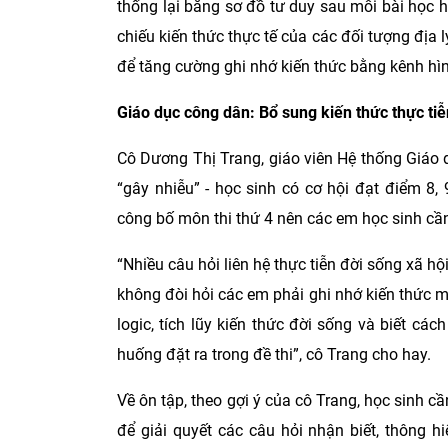
thống lại bằng sơ đồ tư duy sau mỗi bài học h
chiếu kiến thức thực tế của các đối tượng địa l
để tăng cường ghi nhớ kiến thức bằng kênh hìn
Giáo dục công dân: Bổ sung kiến thức thực tiễ
Cô Dương Thị Trang, giáo viên Hệ thống Giáo d
“gây nhiễu” - học sinh có cơ hội đạt điểm 8
công bố môn thi thứ 4 nên các em học sinh cần
“Nhiều câu hỏi liên hệ thực tiễn đời sống xã h
không đòi hỏi các em phải ghi nhớ kiến thức 
logic, tích lũy kiến thức đời sống và biết cá
huống đặt ra trong đề thi”, cô Trang cho hay.
Về ôn tập, theo gợi ý của cô Trang, học sinh 
để giải quyết các câu hỏi nhận biết, thông h