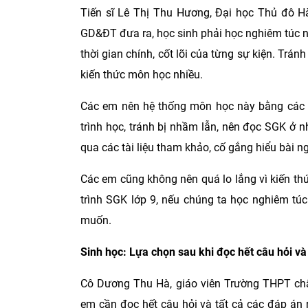
Tiến sĩ Lê Thị Thu Hương, Đại học Thủ đô Hà
GD&ĐT đưa ra, học sinh phải học nghiêm túc n
thời gian chính, cốt lõi của từng sự kiện. Trán
kiến thức môn học nhiều.
Các em nên hệ thống môn học này bằng các ch
trình học, tránh bị nhầm lẫn, nên đọc SGK ở n
qua các tài liệu tham khảo, cố gắng hiểu bài ng
Các em cũng không nên quá lo lắng vì kiến thứ
trình SGK lớp 9, nếu chúng ta học nghiêm tú
muốn.
Sinh học: Lựa chọn sau khi đọc hết câu hỏi v
Cô Dương Thu Hà, giáo viên Trường THPT chất
em cần đọc hết câu hỏi và tất cả các đáp án 