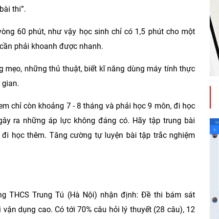
ài thi”.
òng 60 phút, như vậy học sinh chỉ có 1,5 phút cho một
nh cần phải khoanh được nhanh.
g mẹo, những thủ thuật, biết kĩ năng dùng máy tính thực
 gian.
em chỉ còn khoảng 7 - 8 tháng và phải học 9 môn, đi học
gây ra những áp lực không đáng có. Hãy tập trung bài
ì đi học thêm. Tăng cường tự luyện bài tập trắc nghiệm
g THCS Trung Tú (Hà Nội) nhận định: Đề thi bám sát
 vận dụng cao. Có tới 70% câu hỏi lý thuyết (28 câu), 12