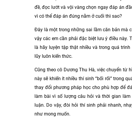
đề, đọc lướt và vội vàng chọn ngay đáp án đầ
vì có thể đáp án đúng nằm ở cuối thì sao?
Đây là một trong những sai lầm căn bản mà cá
vậy các em cần phải đặc biệt lưu ý điều này.
là hãy luyện tập thật nhiều và trong quá trìn
lũy luôn kiến thức.
Cũng theo cô Dương Thu Hà, việc chuyển từ hì
này sẽ khiến ít nhiều thí sinh “bối rối” trong q
thay đổi phương pháp học cho phù hợp để đáp
làm bài vì số lượng câu hỏi và thời gian làm 
luận. Do vậy, đòi hỏi thí sinh phải nhanh, nh
như mong muốn.