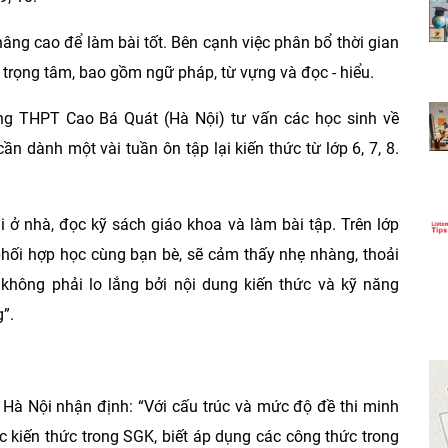
nâng cao để làm bài tốt. Bên cạnh việc phân bổ thời gian
g trọng tâm, bao gồm ngữ pháp, từ vựng và đọc - hiểu.
ng THPT Cao Bá Quát (Hà Nội) tư vấn các học sinh về
 dành một vài tuần ôn tập lại kiến thức từ lớp 6, 7, 8.
i ở nhà, đọc kỹ sách giáo khoa và làm bài tập. Trên lớp
phối hợp học cùng bạn bè, sẽ cảm thấy nhẹ nhàng, thoải
không phải lo lắng bởi nội dung kiến thức và kỹ năng
”.
i Hà Nội nhận định: “Với cấu trúc và mức độ đề thi minh
ắc kiến thức trong SGK, biết áp dụng các công thức trong