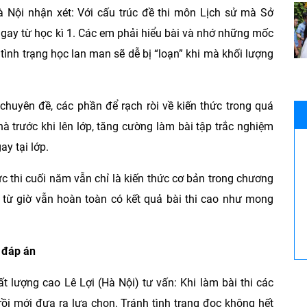
 Nội nhận xét: Với cấu trúc đề thi môn Lịch sử mà Sở
gay từ học kì 1. Các em phải hiểu bài và nhớ những mốc
h tình trạng học lan man sẽ dễ bị “loạn” khi mà khối lượng
uyên đề, các phần để rạch ròi về kiến thức trong quá
hà trước khi lên lớp, tăng cường làm bài tập trắc nghiệm
ay tại lớp.
c thi cuối năm vẫn chỉ là kiến thức cơ bản trong chương
c từ giờ vẫn hoàn toàn có kết quả bài thi cao như mong
à đáp án
 lượng cao Lê Lợi (Hà Nội) tư vấn: Khi làm bài thi các
rồi mới đưa ra lựa chọn. Tránh tình trạng đọc không hết