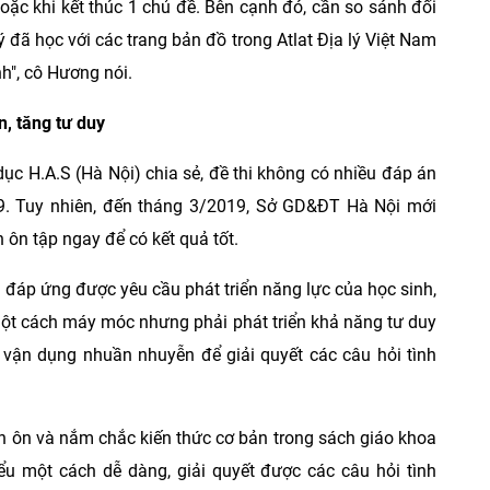
oặc khi kết thúc 1 chủ đề. Bên cạnh đó, cần so sánh đối
ý đã học với các trang bản đồ trong Atlat Địa lý Việt Nam
h", cô Hương nói.
n, tăng tư duy
ục H.A.S (Hà Nội) chia sẻ, đề thi không có nhiều đáp án
, 9. Tuy nhiên, đến tháng 3/2019, Sở GD&ĐT Hà Nội mới
 ôn tập ngay để có kết quả tốt.
ội đáp ứng được yêu cầu phát triển năng lực của học sinh,
một cách máy móc nhưng phải phát triển khả năng tư duy
ch vận dụng nhuần nhuyễn để giải quyết các câu hỏi tình
cần ôn và nắm chắc kiến thức cơ bản trong sách giáo khoa
iểu một cách dễ dàng, giải quyết được các câu hỏi tình