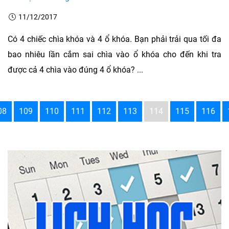
11/12/2017
Có 4 chiếc chìa khóa và 4 ổ khóa. Bạn phải trải qua tối đa
bao nhiêu lần cắm sai chìa vào ổ khóa cho đến khi tra
được cả 4 chìa vào đúng 4 ổ khóa? ...
08
109
110
111
112
113
114
115
116