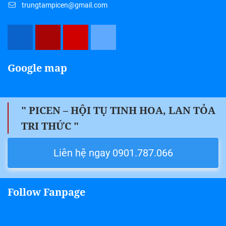
trungtampicen@gmail.com
Google map
" PICEN – HỘI TỤ TINH HOA, LAN TỎA
TRI THỨC "
Liên hệ ngay 0901.787.066
Follow Fanpage