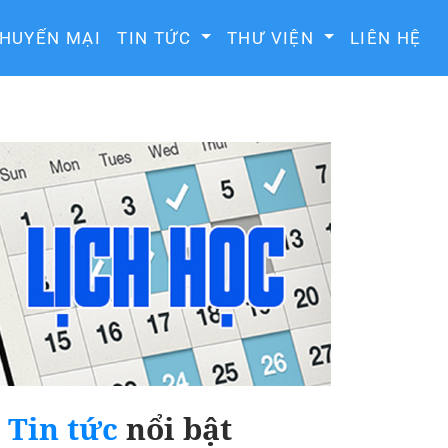
HUYẾN MẠI
TIN TỨC
THƯ VIỆN
LIÊN HỆ
Tin tức
nổi bật