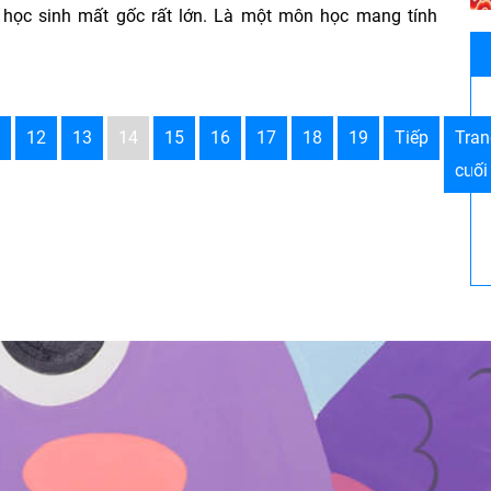
ệ học sinh mất gốc rất lớn. Là một môn học mang tính
12
13
14
15
16
17
18
19
Tiếp
Tran
cuối