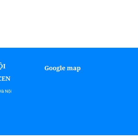
ỘI
Google map
ICEN
Hà Nội