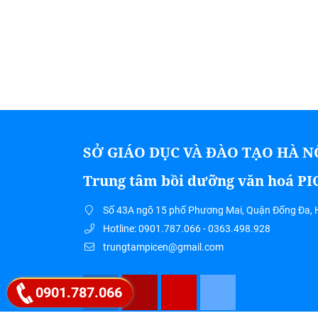
SỞ GIÁO DỤC VÀ ĐÀO TẠO HÀ N
Trung tâm bồi dưỡng văn hoá P
Số 43A ngõ 15 phố Phương Mai, Quận Đống Đa, 
Hotline: 0901.787.066 - 0363.498.928
trungtampicen@gmail.com
0901.787.066