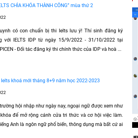
“IELTS CHÌA KHÓA THÀNH CÔNG” mùa thứ 2
022
ynh có con chuẩn bị thi Ielts lưu ý! Thí sinh đăng ký
g với IELTS IDP từ ngày 15/9/2022 - 31/10/2022 tại
CEN - Đối tác đăng ký thi chính thức của IDP và hoà ...
 Ielts khoá mới tháng 8+9 năm học 2022-2023
022
trường hội nhập như ngày nay, ngoại ngữ được xem như
 khóa để mở rộng cánh cửa tri thức và cơ hội việc làm.
tiếng Anh là ngôn ngữ phổ biến, thông dụng mà bất cứ ai