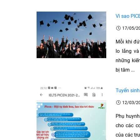
Vì sao PICE
17/05/2
Mỗi khi đứ
lo lắng và
những kiế
bị tâm ...
Tuyển sinh
12/03/2
Phụ huynh 
cho các c
của các trư