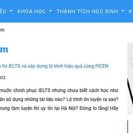
IỆU
KHÓA HỌC
THÀNH TÍCH HỌC SINH
K
tâm
âm
n thi IELTS và xây dựng lộ trình hiệu quả cùng PICEN
022
muốn chinh phục IELTS nhưng chưa biết cách học như
ần sử dụng những tài liệu nào? Lộ trình ôn luyện ra sao?
rung tâm luyện thi uy tín tại Hà Nội? Đừng lo lắng! Hãy