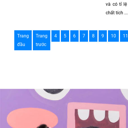
và có tỉ l
chất tích ...
Trang
Trang
4
5
6
7
8
9
10
11
đầu
trước