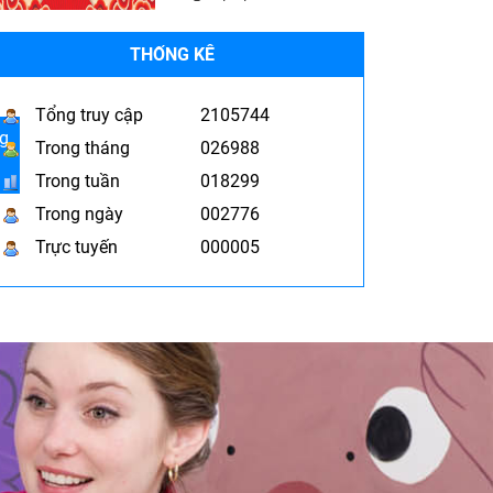
THỐNG KÊ
Tổng truy cập
2105744
g
Trong tháng
026988
Trong tuần
018299
Trong ngày
002776
Trực tuyến
000005